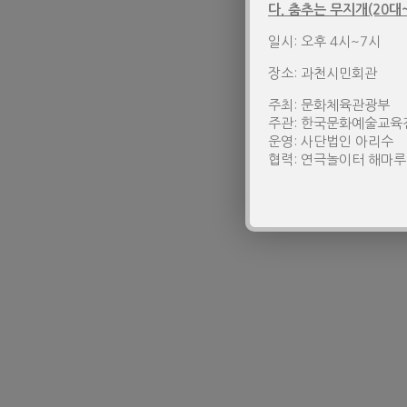
다. 춤추는 무지개(20대~
일시: 오후 4시~7시
장소: 과천시민회관
주최: 문화체육관광부
주관: 한국문화예술교육
운영: 사단법인 아리수
협력: 연극놀이터 해마루