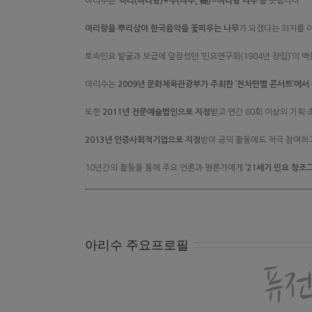
아리수는
‘아리(아리랑)+수(나무, 樹)=아리랑 나무’
를 뜻합니다.
아리랑을 뿌리삼아 한국음악을 꽃피우는 나무
가 되겠다는 의지를 
토속민요 발굴과 보급에 앞장섰던 ‘민요연구회(1984년 창립)’의 맥
아리수는
2009년 문화체육관광부가 주최한 ‘천차만별 콘서트’에서
또한
2011년 전문예술법인으로 지정
받고 연간 80회 이상의 기획
2013년 인증사회적기업으로 지정
받아 공익 활동에도 적극 참여하
10년간의 활동을 통해 주요 언론과 평론가에게
‘21세기 민요 창조그
아리수 주요프로필