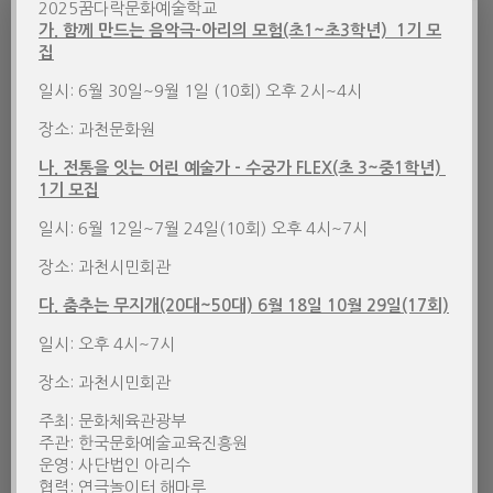
2025꿈다락문화예술학교
가. 함께 만드는 음악극-아리의 모험(초1~초3학년) 1기 모
집
일시: 6월 30일~9월 1일 (10회) 오후 2시~4시
장소: 과천문화원
나. 전통을 잇는 어린 예술가 – 수궁가 FLEX(초 3~중1학년)
1기 모집
일시: 6월 12일~7월 24일(10회) 오후 4시~7시
장소: 과천시민회관
다. 춤추는 무지개(20대~50대) 6월 18일 10월 29일(17회)
일시: 오후 4시~7시
장소: 과천시민회관
주최: 문화체육관광부
주관: 한국문화예술교육진흥원
운영: 사단법인 아리수
협력: 연극놀이터 해마루