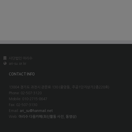
사단법인 아리수
ari-su.or.kr
CONTACT INFO
13804 경기도 과천시 관문로 130 (중앙동, 주공1단지상가2층220호)
Phone: 02-507-3120
Mobile: 010-2715-8647
Fax: 02-507-3130
Email:
ari_su@hanmail.net
Web:
아리수 다음카페(최신활동 사진, 동영상)