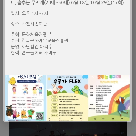
다. 춤추는 무지개(20대~50대) 6월 18일 10월 29일(17회)
일시: 오후 4시~7시
장소: 과천시민회관
주최: 문화체육관광부
주관: 한국문화예술교육진흥원
운영: 사단법인 아리수
협력: 연극놀이터 해마루