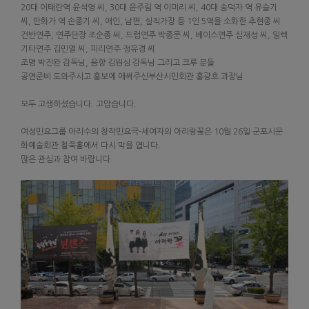
20대 이태란역 윤석영 씨, 30대 윤주림 역 이미리 씨, 40대 송덕자 역 유슬기
씨, 만화가 역 손종기 씨, 애인, 남편, 실직가장 등 1인 5역을 소화한 추현종 씨
건반연주, 연주단장 조순종 씨, 드럼연주 박종문 씨, 베이스연주 심재성 씨, 일렉
기타연주 김민열 씨, 피리연주 정유경 씨
조명 박진완 감독님, 음향 김원심 감독님 그리고 크루 분들
공연준비 도와주시고 홍보에 애써주신부산시민회관 홍광호 과장님
모두 고생하셨습니다. 고맙습니다.
여성민요그룹 아리수의 창작민요극-세여자의 아리랑꽃은 10월 26일 군포시문
화예술회관 철쭉홀에서 다시 막을 엽니다.
많은 관심과 참여 바랍니다.