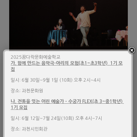
2025꿈다락문화예술학교
가. 함께 만드는 음악극-아리의 모험(초1~초3학년) 1기 모
집
일시: 6월 30일~9월 1일 (10회) 오후 2시~4시
장소: 과천문화원
나. 전통을 잇는 어린 예술가 – 수궁가 FLEX(초 3~중1학년)
1기 모집
일시: 6월 12일~7월 24일(10회) 오후 4시~7시
장소: 과천시민회관