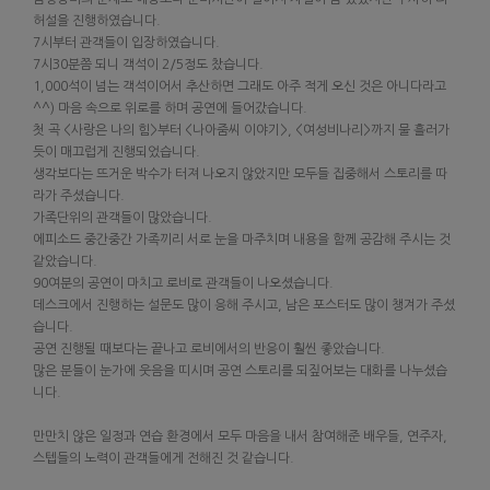
허설을 진행하였습니다.
7시부터 관객들이 입장하였습니다.
7시30분쯤 되니 객석이 2/5정도 찼습니다.
1,000석이 넘는 객석이어서 추산하면 그래도 아주 적게 오신 것은 아니다라고
^^) 마음 속으로 위로를 하며 공연에 들어갔습니다.
첫 곡 <사랑은 나의 힘>부터 <나아줌씨 이야기>, <여성비나리>까지 물 흘러가
듯이 매끄럽게 진행되었습니다.
생각보다는 뜨거운 박수가 터져 나오지 않았지만 모두들 집중해서 스토리를 따
라가 주셨습니다.
가족단위의 관객들이 많았습니다.
에피소드 중간중간 가족끼리 서로 눈을 마주치며 내용을 함께 공감해 주시는 것
같았습니다.
90여분의 공연이 마치고 로비로 관객들이 나오셨습니다.
데스크에서 진행하는 설문도 많이 응해 주시고, 남은 포스터도 많이 챙겨가 주셨
습니다.
공연 진행될 때보다는 끝나고 로비에서의 반응이 훨씬 좋았습니다.
많은 분들이 눈가에 웃음을 띠시며 공연 스토리를 되짚어보는 대화를 나누셨습
니다.
만만치 않은 일정과 연습 환경에서 모두 마음을 내서 참여해준 배우들, 연주자,
스텝들의 노력이 관객들에게 전해진 것 같습니다.